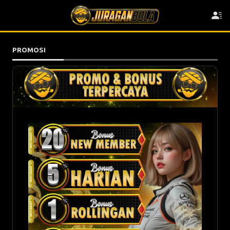
PROMOSI
Contoh : Depo 50.000 + 5% = 52.500, maka 52.500 x 2 = 105.000 Turnover yang harus anda capai untuk melakukan withdraw.
Rollingan 0.3%
Rollingan 0.5%
Rollingan 0.7%
Rollingan 1%
Total Rollingan 500.000.001 - 1.000.000.000
Total Rollingan di atas 1.000.000.001
Total Rollingan 1.000.000 - 100.000.000
Total Rollingan 100.000.001 - 500.000.000