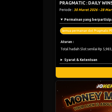
PRAGMATIC : DAILY WI
Periode :
30 Maret 2026 - 28 Mar
Permainan yang berpartisip
Semua permainan slot Pragmatic Pl
Aturan :
Total hadiah Slot senilai Rp 5,98
Syarat & Ketentuan