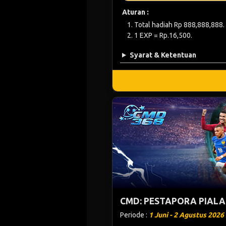
Aturan :
Total hadiah Rp 888,888,888.
1 EXP = Rp.16,500.
Syarat & Ketentuan
CMD: PESTAPORA PIALA
Periode :
1 Juni - 2 Agustus 2026