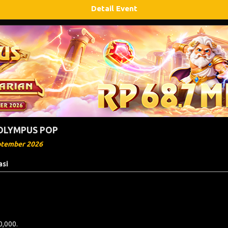
Detail Event
 OLYMPUS POP
eptember 2026
asi
0,000.