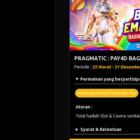
PRAGMATIC : PAY4D BAG
Periode :
25 Maret - 31 Desembe
Permainan yang berpartisip
Semua permainan Pragmatic Play
Aturan :
Total hadiah Slot & Casino senila
Syarat & Ketentuan