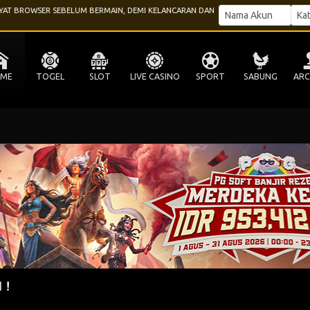
 SEBELUM BERMAIN, DEMI KELANCARAN DAN KENYAMANAN YA BOSKU!
ME
TOGEL
SLOT
LIVE CASINO
SPORT
SABUNG
ARC
 !