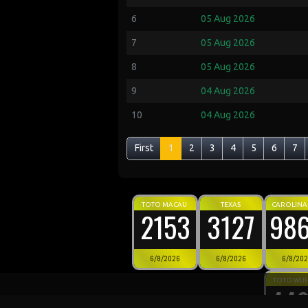
6
05 Aug 2026
7
05 Aug 2026
8
05 Aug 2026
9
04 Aug 2026
10
04 Aug 2026
First
1
2
3
4
5
6
7
TOTO MACAU
TEXAS
CAROLINA
2153
3127
98
6/8/2026
6/8/2026
6/8/20
TOTO WU
44