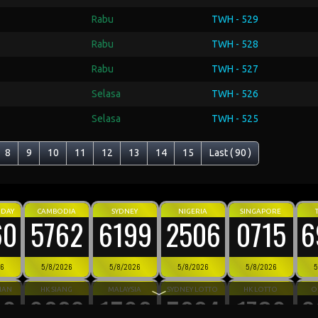
Rabu
TWH - 529
Rabu
TWH - 528
Rabu
TWH - 527
Selasa
TWH - 526
Selasa
TWH - 525
8
9
10
11
12
13
14
15
Last ( 90 )
 DAY
CAMBODIA
SYDNEY
NIGERIA
SINGAPORE
60
5762
6199
2506
0715
6
26
5/8/2026
5/8/2026
5/8/2026
5/8/2026
5
HAN
HK SIANG
MALAYSIA
SYDNEY LOTTO
HK LOTTO
O
98
9220
1592
5224
1739
0