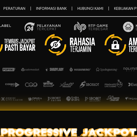
PERATURAN
|
INFORMASI BANK
|
HUBUNGI KAMI
|
KEBIJAKAN P