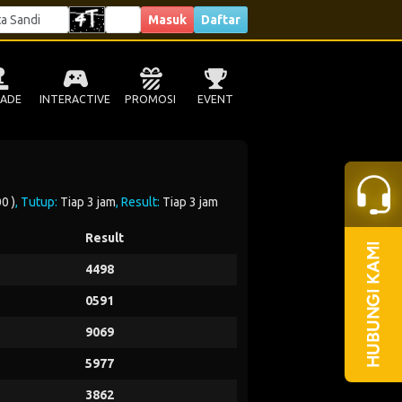
DIPASTIKAN SELALU BERSIHKAN RIWAYAT BROWSER SEBELUM BERMAIN, D
Masuk
Daftar
ADE
INTERACTIVE
PROMOSI
EVENT
00 )
, Tutup:
Tiap 3 jam
, Result:
Tiap 3 jam
Result
4498
0591
9069
5977
3862