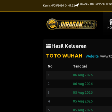
DIPASTIKAN SELALU BERSIHKAN RIWAYAT
Kamis 6/08/2026 04:47:33
HO
Hasil Keluaran
TOTO WUHAN
Website:
www.to
No
Tanggal
1
06 Aug 2026
2
06 Aug 2026
3
05 Aug 2026
4
05 Aug 2026
5
05 Aug 2026