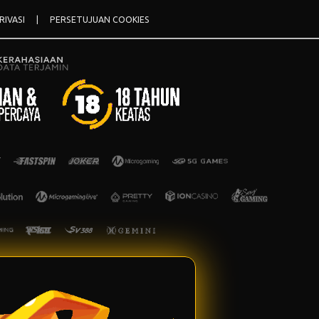
RIVASI
|
PERSETUJUAN COOKIES