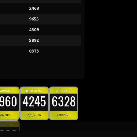
2468
9655
4309
5892
8373
TAIWAN
HONGKONG
ALJAZAIR
960
4245
6328
/8/2026
5/8/2026
6/8/2026
N GOING
000